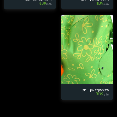
₪
39
₪
39
₪
76
₪
76
תיק מתקפל ענק - ירוק
₪
39
₪
76