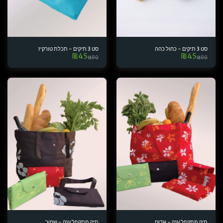
סט 3 תיקים - כחול כהה
סט 3 תיקים - תכלת טורקיז
₪
45
₪
45
₪
90
₪
90
תיק מתקפל ענק - אדום
תיק מתקפל ענק - שחור